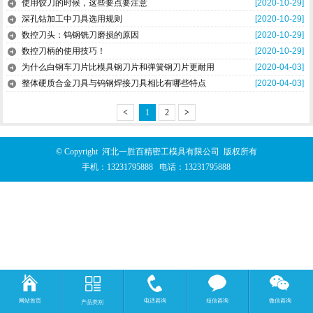
使用铰刀的时候，这些要点要注意
[2020-10-29]
深孔钻加工中刀具选用规则
[2020-10-29]
数控刀头：钨钢铣刀磨损的原因
[2020-10-29]
数控刀柄的使用技巧！
[2020-10-29]
为什么白钢车刀片比模具钢刀片和弹簧钢刀片更耐用
[2020-04-03]
整体硬质合金刀具与钨钢焊接刀具相比有哪些特点
[2020-04-03]
<
1
2
>
© Copyright 河北一胜百精密工模具有限公司 版权所有
手机：
13231795888
电话：
13231795888
网站首页
电话咨询
短信咨询
微信咨询
产品类别