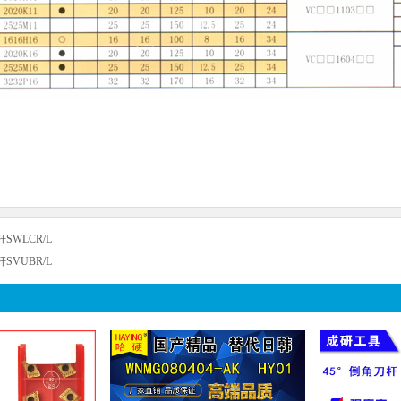
SWLCR/L
SVUBR/L